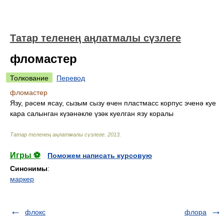
Татар теленең аңлатмалы сүзлеге
фломастер
Толкование
Перевод
фломастер
Язу, рәсем ясау, сызым сызу өчен пластмасс корпус эченә куе
кара салынган күзәнәкле үзәк куелган язу коралы
Татар теленең аңлатмалы сүзлеге
.
2013
.
Игры ⚽
Поможем написать курсовую
Синонимы
:
маркер
флокс
флора