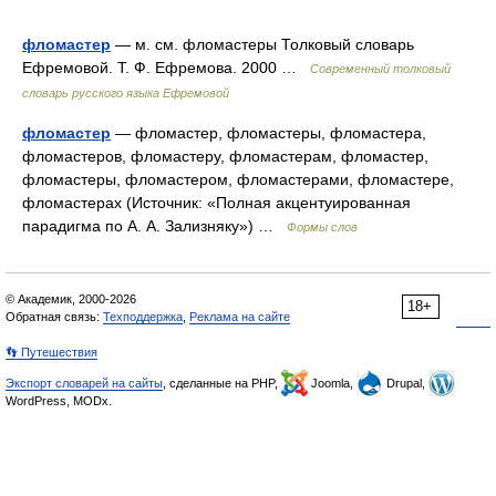
фломастер
— м. см. фломастеры Толковый словарь
Ефремовой. Т. Ф. Ефремова. 2000 …
Современный толковый
словарь русского языка Ефремовой
фломастер
— фломастер, фломастеры, фломастера,
фломастеров, фломастеру, фломастерам, фломастер,
фломастеры, фломастером, фломастерами, фломастере,
фломастерах (Источник: «Полная акцентуированная
парадигма по А. А. Зализняку») …
Формы слов
© Академик, 2000-2026
18+
Обратная связь:
Техподдержка
,
Реклама на сайте
👣 Путешествия
Экспорт словарей на сайты
, сделанные на PHP,
Joomla,
Drupal,
WordPress, MODx.